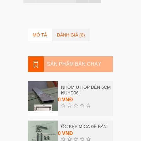
MÔ TẢ
ĐÁNH GIÁ (0)
SẢN PHẨM BÁN CHẠY
NHÔM U HỘP ĐÈN 6CM
NUHD06
0 VNĐ
ỐC KẸP MICA ĐỂ BÀN
0 VNĐ