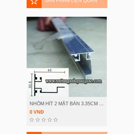
SẢN PHẨM LIÊN QUAN
NHÔM HÍT 2 MẶT BẢN 3.35CM NH2MĐ 0335
THÊM VÀO GIỎ
0 VNĐ
0 VNĐ