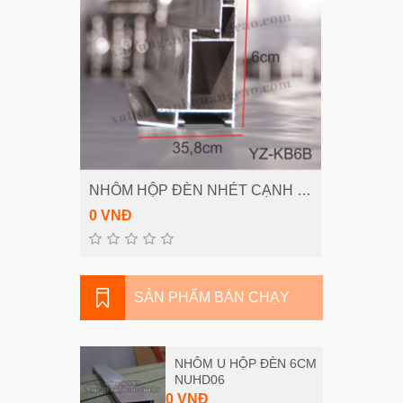
NHÔM HỘP ĐÈN NHÉT CẠNH 6CM
THÔNG
THÊM VÀO GIỎ
0 VNĐ
0 VNĐ
SẢN PHẨM BÁN CHẠY
NHÔM U HỘP ĐÈN 6CM
NUHD06
0 VNĐ