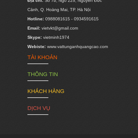
Địa chỉ:
Số 7b, Ngõ 225, Nguyễn Đức
Cảnh, Q. Hoàng Mai, TP. Hà Nội
Hotline:
0988081615 - 0934591615
Email:
vietvkt@gmail.com
Skype:
vietminh1974
Webiste:
www.vattunganhquangcao.com
TÀI KHOẢN
THÔNG TIN
KHÁCH HÀNG
DỊCH VỤ